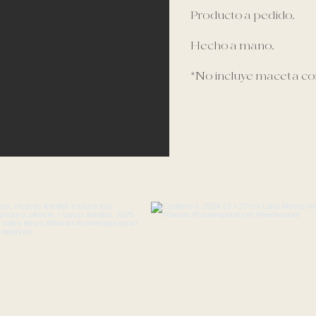
Producto a pedido.
Hecho a mano.
*No incluye maceta co