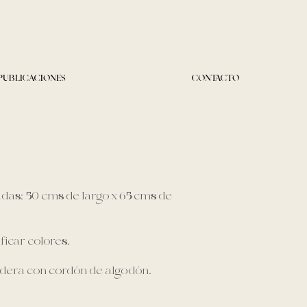
PUBLICACIONES
CONTACTO
as: 50 cms de largo x 65 cms de
icar colores.
adera con cordón de algodón.