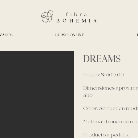
IZADOS
CURSO ONLINE
DREAMS
Precio: S/ 600.00
Dimensiones aproximad
alto.
Color: Se pueden modif
Material: tronco de m
Producto a pedido.